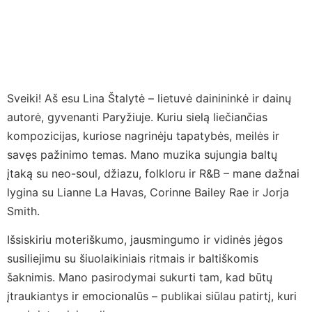
Skip
to
content
Sveiki! Aš esu Lina Štalytė – lietuvė dainininkė ir dainų
autorė, gyvenanti Paryžiuje. Kuriu sielą liečiančias
kompozicijas, kuriose nagrinėju tapatybės, meilės ir
savęs pažinimo temas. Mano muzika sujungia baltų
įtaką su neo-soul, džiazu, folkloru ir R&B – mane dažnai
lygina su Lianne La Havas, Corinne Bailey Rae ir Jorja
Smith.
Išsiskiriu moteriškumo, jausmingumo ir vidinės jėgos
susiliejimu su šiuolaikiniais ritmais ir baltiškomis
šaknimis. Mano pasirodymai sukurti tam, kad būtų
įtraukiantys ir emocionalūs – publikai siūlau patirtį, kuri