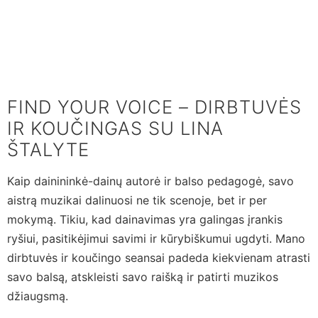
Skip
to
content
FIND YOUR VOICE – DIRBTUVĖS
IR KOUČINGAS SU LINA
ŠTALYTE
Kaip dainininkė-dainų autorė ir balso pedagogė, savo
aistrą muzikai dalinuosi ne tik scenoje, bet ir per
mokymą. Tikiu, kad dainavimas yra galingas įrankis
ryšiui, pasitikėjimui savimi ir kūrybiškumui ugdyti. Mano
dirbtuvės ir koučingo seansai padeda kiekvienam atrasti
savo balsą, atskleisti savo raišką ir patirti muzikos
džiaugsmą.